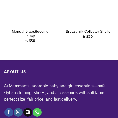
Manual Breastfeeding
Breastmilk Collector Shells
৳
520
Pump
৳
650
ABOUT US
At Mammams, adorable baby and girl essentials—safe,
stylish clothing, shoes, and accessories with soft fabric,
perfect size, fair price, and fast delivery.