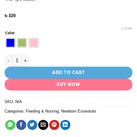
৳
320
CLEAR
Color
Minitree Glass Feeder 60ml (0+Months) quantity
ADD TO CART
BUY NOW
SKU:
N/A
Categories:
Feeding & Nursing
,
Newborn Essentials